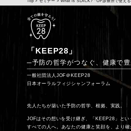
Top
>
セミナー
>
What is SLACK?「OP診療所で
「KEEP28」
─予防の哲学がつなぐ、
健康で豊
一般社団法人JOF＠KEEP28
日本オーラルフィジシャンフォーラム
先人たちが築いた
予防の哲学、根拠、実践。
JOFはその想いを受け継ぎ、
「KEEP28」と
すべての人へ。
あなたの健康と笑顔を、
より確