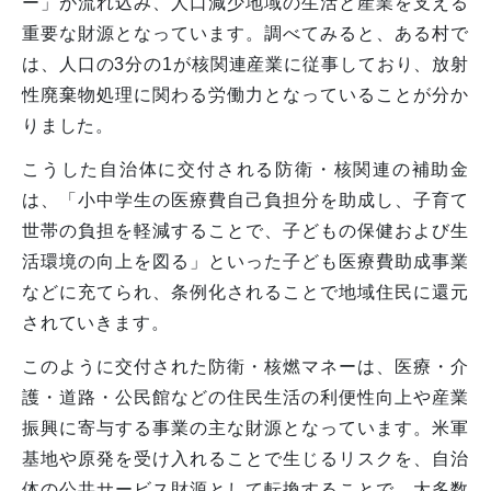
ー」が流れ込み、人口減少地域の生活と産業を支える
重要な財源となっています。調べてみると、ある村で
は、人口の3分の1が核関連産業に従事しており、放射
性廃棄物処理に関わる労働力となっていることが分か
りました。
こうした自治体に交付される防衛・核関連の補助金
は、「小中学生の医療費自己負担分を助成し、子育て
世帯の負担を軽減することで、子どもの保健および生
活環境の向上を図る」といった子ども医療費助成事業
などに充てられ、条例化されることで地域住民に還元
されていきます。
このように交付された防衛・核燃マネーは、医療・介
護・道路・公民館などの住民生活の利便性向上や産業
振興に寄与する事業の主な財源となっています。米軍
基地や原発を受け入れることで生じるリスクを、自治
体の公共サービス財源として転換することで、大多数