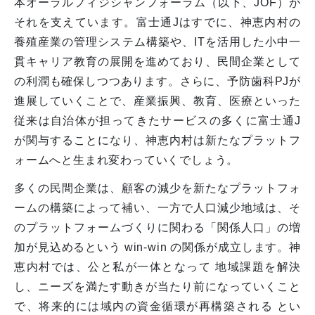
本オーラルフィジシャンフォーラム（以下、JOF）が
それを支えています。富士通Jはすでに、神恵内村の
養殖産業の管理システム構築や、ITを活用した小中一
貫キャリア教育の展開を進めており、民間企業として
の利潤も確保しつつあります。さらに、予防歯科PJが
進展していくことで、産業振興、教育、医療といった
従来は自治体が担ってきたサービスの多くに富士通J
が関与することになり、神恵内村は新たなプラットフ
ォームへと生まれ変わっていくでしょう。
多くの民間企業は、顧客の減少を新たなプラットフォ
ームの構築によって補い、一方で人口減少地域は、そ
のプラットフォームづくりに関わる「関係人口」の増
加が見込めるという win-win の関係が成立します。神
恵内村では、公と私が一体となって 地域課題を解決
し、ニーズを満たす動きが当たり前になっていくこと
で、将来的には域内の資金循環が再構築される とい