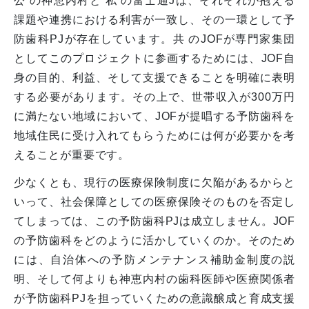
公 の神恵内村と 私 の富士通Jは、それぞれが抱える
課題や連携における利害が一致し、その一環として予
防歯科PJが存在しています。共 のJOFが専門家集団
としてこのプロジェクトに参画するためには、JOF自
身の目的、利益、そして支援できることを明確に表明
する必要があります。その上で、世帯収入が300万円
に満たない地域において、JOFが提唱する予防歯科を
地域住民に受け入れてもらうためには何が必要かを考
えることが重要です。
少なくとも、現行の医療保険制度に欠陥があるからと
いって、社会保障としての医療保険そのものを否定し
てしまっては、この予防歯科PJは成立しません。JOF
の予防歯科をどのように活かしていくのか。そのため
には、自治体への予防メンテナンス補助金制度の説
明、そして何よりも神恵内村の歯科医師や医療関係者
が予防歯科PJを担っていくための意識醸成と育成支援