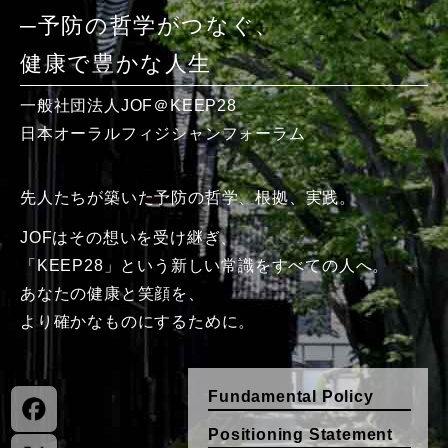
─予防の哲学がつなぐ、
健康で豊かな人生
一般社団法人JOF＠KEEP28
日本オーラルフィジシャンフォーラム
先人たちが築いた
予防の哲学、根拠、実践。
JOFはその想いを受け継ぎ、
「KEEP28」という新しい常識を
すべての人へ。
あなたの健康と笑顔を、
より確かなものにするために。
Fundamental Policy
Positioning Statement