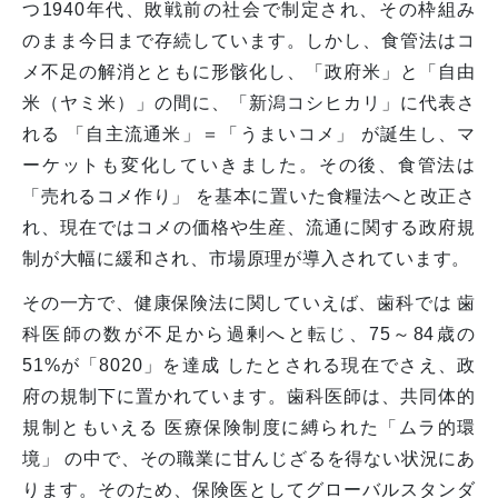
つ1940年代、敗戦前の社会で制定され、その枠組み
のまま今日まで存続しています。しかし、食管法はコ
メ不足の解消とともに形骸化し、「政府米」と「自由
米（ヤミ米）」の間に、「新潟コシヒカリ」に代表さ
れる 「自主流通米」＝「うまいコメ」 が誕生し、マ
ーケットも変化していきました。その後、食管法は
「売れるコメ作り」 を基本に置いた食糧法へと改正さ
れ、現在ではコメの価格や生産、流通に関する政府規
制が大幅に緩和され、市場原理が導入されています。
その一方で、健康保険法に関していえば、歯科では 歯
科医師の数が不足から過剰へと転じ、75～84歳の
51%が「8020」を達成 したとされる現在でさえ、政
府の規制下に置かれています。歯科医師は、共同体的
規制ともいえる 医療保険制度に縛られた「ムラ的環
境」 の中で、その職業に甘んじざるを得ない状況にあ
ります。そのため、保険医としてグローバルスタンダ