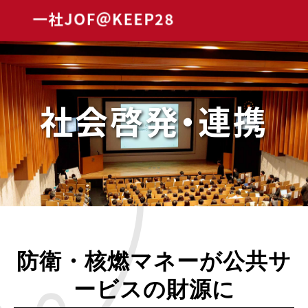
Skip
to
content
社会啓発・連携
防衛・核燃マネーが公共サ
ービスの財源に