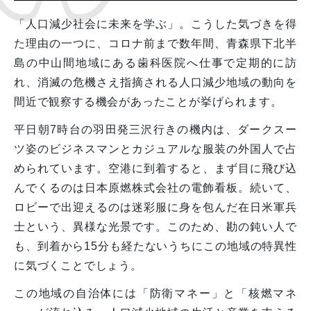
「人口減少社会に未来を学ぶ」。こうした気づきを得
た理由の一つに、コロナ前まで数年間、青森県下北半
島の中山間地域にある歯科医院へ仕事で定期的に訪
れ、消滅の危機さえ指摘される人口減少地域の動向を
間近で観察する機会があったことが挙げられます。
平日朝7時台の羽田発三沢行きの機内は、ダークスー
ツ姿のビジネスマンとカジュアルな服装の外国人で占
められています。空港に到着すると、まず目に飛び込
んでくるのは日本原燃株式会社の電飾看板。続いて、
ロビーで出迎えるのは迷彩服に身を包んだ在日米軍兵
士という、異様な光景です。このため、勘の鈍い人で
も、到着から15分も経たないうちにこの地域の特異性
に気づくことでしょう。
この地域の自治体には「防衛マネー」と「核燃マネ