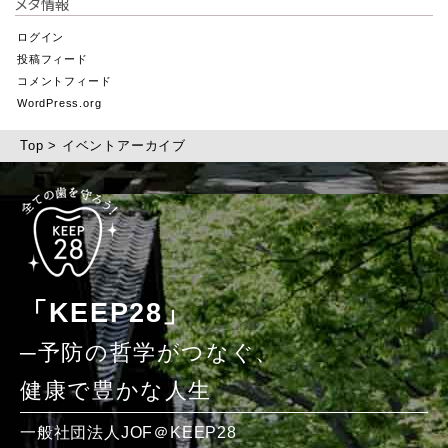
メタ情報
ログイン
投稿フィード
コメントフィード
WordPress.org
Top
>
イベントアーカイブ
「KEEP28」
─予防の哲学がつなぐ、
健康で豊かな人生
一般社団法人JOF＠KEEP28