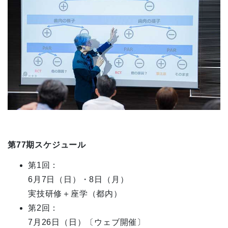
第77期スケジュール
第
1
回：
6
月
7
日（日）・
8
日（月）
実技研修＋座学（都内）
第
2
回：
7
月
26
日（日）〔ウェブ開催〕