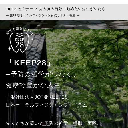
Top
>
セミナー
>
あの頃の自分に勧めたい先生がいたら
― 第77期オーラルフィジシャン育成セミナー募集 ―
「KEEP28」
─予防の哲学がつなぐ、
健康で豊かな人生
一般社団法人JOF＠KEEP28
日本オーラルフィジシャンフォーラム
先人たちが築いた
予防の哲学、根拠、実践。