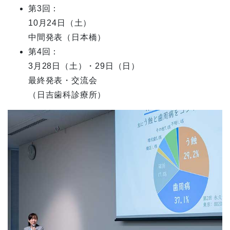
第
3
回：
10
月
24
日（土）
中間発表（日本橋）
第
4
回：
3
月
28
日（土）・
29
日（日）
最終発表・交流会
（日吉歯科診療所）