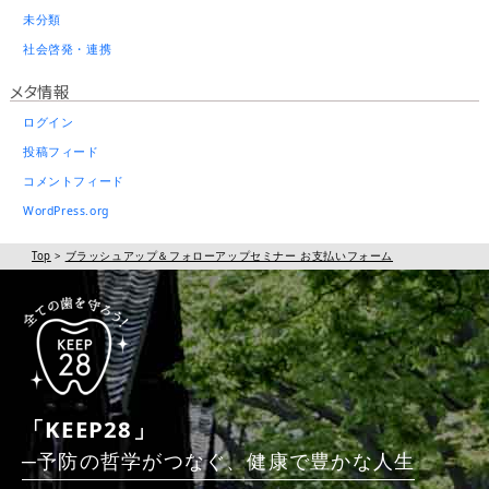
未分類
社会啓発・連携
メタ情報
ログイン
投稿フィード
コメントフィード
WordPress.org
Top
>
ブラッシュアップ＆フォローアップセミナー お支払いフォーム
「KEEP28」
─予防の哲学がつなぐ、
健康で豊かな人生